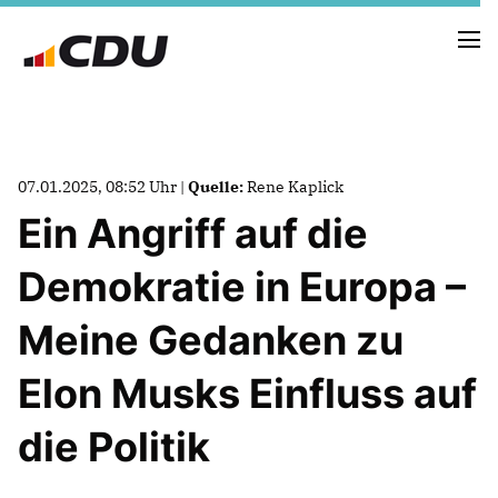
NEUIGKEITEN
07.01.2025, 08:52 Uhr |
Quelle:
Rene Kaplick
TERMINE
Ein Angriff auf die
PRESSE
Demokratie in Europa –
VORSTAND
Meine Gedanken zu
Elon Musks Einfluss auf
UNSERE GEMEINDEVERTRETER
die Politik
BILDER
NEWSLETTER ABONNIEREN