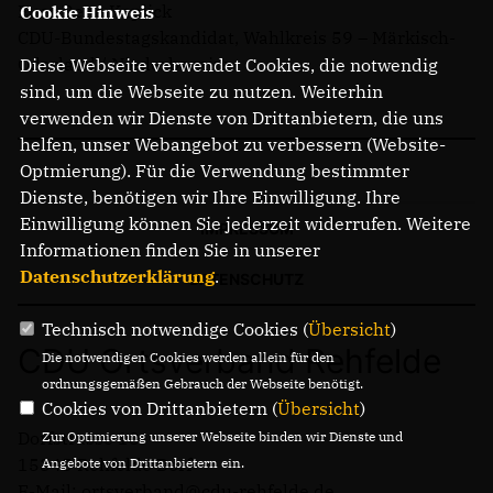
Euer Rene Kaplick
Cookie Hinweis
CDU-Bundestagskandidat, Wahlkreis 59 – Märkisch-
Oderland / Niederbarnim
Diese Webseite verwendet Cookies, die notwendig
sind, um die Webseite zu nutzen. Weiterhin
verwenden wir Dienste von Drittanbietern, die uns
helfen, unser Webangebot zu verbessern (Website-
Optmierung). Für die Verwendung bestimmter
Dienste, benötigen wir Ihre Einwilligung. Ihre
Einwilligung können Sie jederzeit widerrufen. Weitere
IMPRESSUM
Informationen finden Sie in unserer
Datenschutzerklärung
.
DATENSCHUTZ
Technisch notwendige Cookies (
Übersicht
)
CDU Ortsverband Rehfelde
Die notwendigen Cookies werden allein für den
ordnungsgemäßen Gebrauch der Webseite benötigt.
Cookies von Drittanbietern (
Übersicht
)
Dorfstrasse 18
Zur Optimierung unserer Webseite binden wir Dienste und
15345 Rehfelde Dorf
Angebote von Drittanbietern ein.
E-Mail: ortsverband@cdu-rehfelde.de