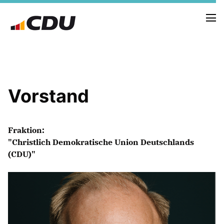
NEUIGKEITEN
Vorstand
TERMINE
PRESSE
Fraktion:
VORSTAND
"Christlich Demokratische Union Deutschlands
(CDU)"
UNSERE GEMEINDEVERTRETER
BILDER
NEWSLETTER ABONNIEREN